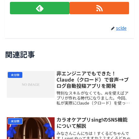
sclde
関連記事
非エンジニアでもできた！
未分類
Claude（クロード）で音声→ブ
ログ自動投稿アプリを開発
特別なスキルがなくても、AIを使えばア
プリが作れる時代になりました。今回、
私が実際にClaude（クロード）を使って
開発に成功したアプリについて紹介しま
す。## 作ったアプリの仕組み開発したの
は、音声入力からブログ記事まで全自動
カラオケアプリsing!のSNS機能
未分類
で完結するア...
について解説
みなさんこんにちは！すくるどちゃんで
す！sing! やってますか？？すくるどちゃ