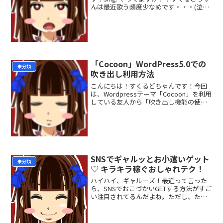
んは最近歌う頻度少なめです・・・(泣
sing! とは？おすすめカラオケアプリ
「sing!」そんなすくるどちゃんですが、
今回はカラオケアプリsing!のSNS機能...
「Cocoon」WordPress5.0での
未分類
吹き出し利用方法
こんにちは！すくるどちゃんです！今回
は、Wordpressテーマ「Cocoon」を利用
している友人から「吹き出し機能の使い
方がわからない！」とヘルプ依頼が来た
ので調べてみました！Gutenbergが本格
実装されたWordpress5.0のエ...
SNSでギャルッとお小遣いゲット
未分類
♡ キラキラ稼ぐおしゃれテク！
ハイハイ、ギャルーズ！最近って言った
ら、SNSでおこづかいGETする方法がすご
い注目されてるんだよね。ただし、ただ
写真アップするだけじゃなくって、おし
ゃれにアピールしちゃって、SEOもバッ
チリ考えて自分をみんなにアピールしち