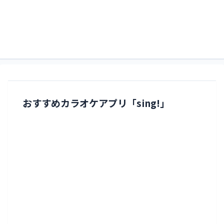
すくるどぶろぐ。略してすくぶろ。
すくぶろ
おすすめカラオケアプリ「sing!」