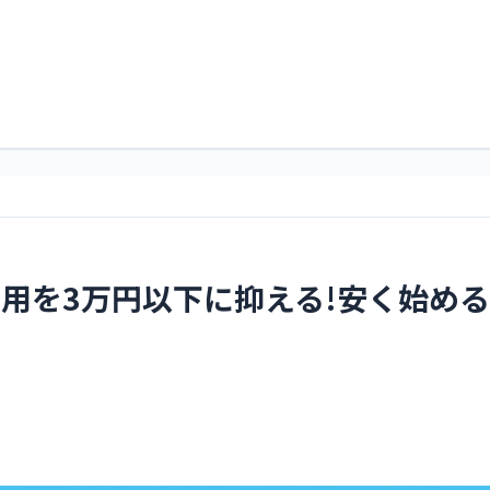
すくるどぶろぐ。略してすくぶろ。
すくぶろ
用を3万円以下に抑える!安く始め