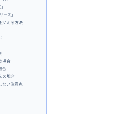
ズ」
シリーズ」
を抑える方法
ぶ
例
の場合
場合
んの場合
しない注意点