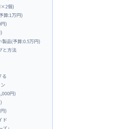
円×2個)
算:1万円)
0円)
)
品(予算:0.5万円)
グと方法
する
ラン
000円)
)
円)
イド
リーズ」