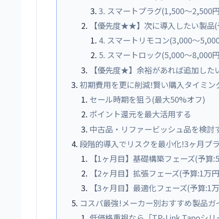
3. スマートプラグ(1,500〜2,500
【優先度★★】次に導入したい製品(予
4. スマートリモコン(3,000〜5,00
5. スマートロック(5,000〜8,000円
【優先度★】余裕があれば追加したい製
初期費用を更に削減!賢い購入タイミン
セール時期を狙う(最大50%オフ)
ポイント還元を最大活用する
中古品・リファービッシュ品を検討
段階的導入でリスクを最小化!3ヶ月プ
【1ヶ月目】基礎構築フェーズ(予算:5,
【2ヶ月目】拡張フェーズ(予算:1万円
【3ヶ月目】最適化フェーズ(予算:1万
コスパ最強!メーカー別おすすめ製品ガ
低価格重視なら「TP-Link Tapoシ