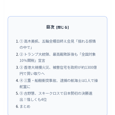
目次
① 高木美帆、五輪全種目終え会見「揺れる感情
の中で」
② トランプ大統領、最高裁敗訴後も「全国対象
10％関税」宣言
③ 香港大規模火災、被害住宅を政府が約1300億
円で買い取りへ
④ 三重・船舶衝突事故、逮捕の航海士は1人で操
舵室に
⑤ 古野慧、スキークロスで日本勢初の決勝進
出！惜しくも4位
まとめ