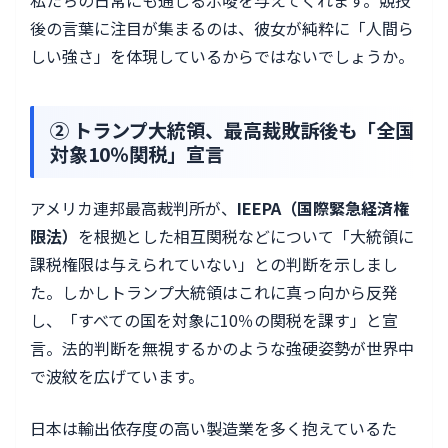
私たちの日常にも通じる示唆を与えてくれます。競技
後の言葉に注目が集まるのは、彼女が純粋に「人間ら
しい強さ」を体現しているからではないでしょうか。
② トランプ大統領、最高裁敗訴後も「全国
対象10％関税」宣言
アメリカ連邦最高裁判所が、
IEEPA（国際緊急経済権
限法）
を根拠とした相互関税などについて「大統領に
課税権限は与えられていない」との判断を示しまし
た。しかしトランプ大統領はこれに真っ向から反発
し、「すべての国を対象に10％の関税を課す」と宣
言。法的判断を無視するかのような強硬姿勢が世界中
で波紋を広げています。
日本は輸出依存度の高い製造業を多く抱えているた