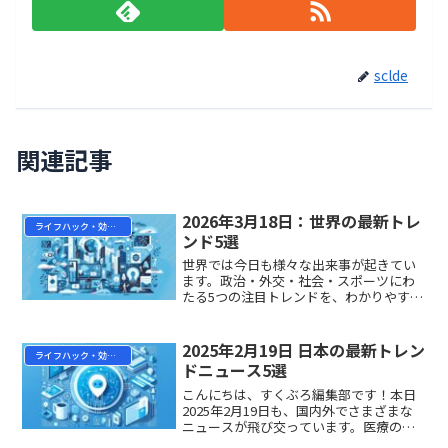
sclde
関連記事
2026年3月18日：世界の最新トレ
ライフハック・効率化
ンド5選
世界では今日も様々な出来事が起きてい
ます。政治・外交・社会・スポーツにわ
たる5つの注目トレンドを、わかりやすく
まとめてお届けします。ぜひ最後までご
覧ください。① スコットランドの安楽死
法案、感動的な討論の末に否決スコット
2025年2月19日 日本の最新トレン
ライフハック・効率化
ランド議会は、終末期...
ドニュース5選
こんにちは、すくぶろ編集部です！本日
2025年2月19日も、国内外でさまざまな
ニュースが飛び交っています。医療の歴
史を塗り替える大ニュースから、私たち