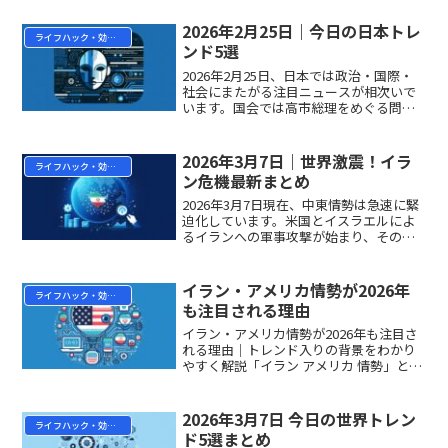
の身近な安全に関わる事件まで、今日注
目すべき5つのトレンドをわかりやすくお
2026年2月25日｜今日の日本トレ
ライフハック・効率化
届けします。ぜひ...
ンド5選
2026年2月25日、日本では政治・国際・
社会にまたがる注目ニュースが相次いで
います。国会では高市総理をめぐる問題
が続き、アメリカではトランプ大統領の
一般教書演説が行われました。今日もお
さえておきたい5つのトレンドをわかりや
2026年3月7日｜世界激震！イラ
ライフハック・効率化
すく解説します。...
ン危機最新まとめ
2026年3月7日現在、中東情勢は急速に緊
迫化しています。米国とイスラエルによ
るイランへの軍事攻撃が始まり、その影
響は原油価格の高騰、民間人への被害、
さらには世界の航空路にまで広がってい
ます。今日は世界を揺るがすこの危機の
イラン・アメリカ情勢が2026年
ライフハック・効率化
最前線を、5つの視...
も注目される理由
イラン・アメリカ情勢が2026年も注目さ
れる理由｜トレンド入りの背景をわかり
やすく解説「イラン アメリカ 情勢」とい
うキーワードが2026年に入ってもたびた
びトレンド入りしています。「なぜこの2
国間の関係がここまで注目されるの？」
2026年3月7日 今日の世界トレン
ライフハック・効率化
と疑問に思...
ド5選まとめ