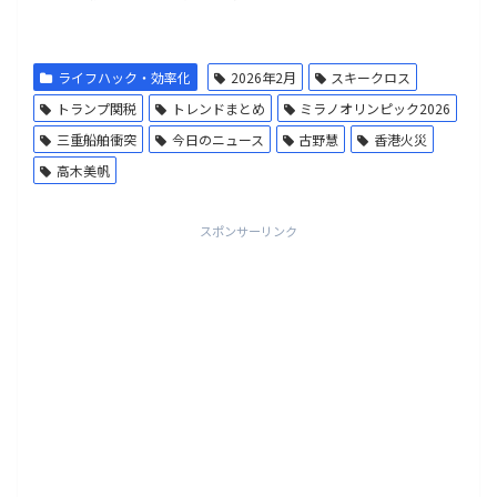
ライフハック・効率化
2026年2月
スキークロス
トランプ関税
トレンドまとめ
ミラノオリンピック2026
三重船舶衝突
今日のニュース
古野慧
香港火災
高木美帆
スポンサーリンク