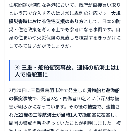
住宅問題が深刻な香港において、政府が直接買い取り
という形で介入するのは非常に異例の対応です。
大規
模災害時における住宅支援のあり方
として、日本の防
災・住宅政策を考える上でも参考になる事例です。自
身の住まいや火災保険の見直しを検討するきっかけに
してみてはいかがでしょうか。
④ 三重・船舶衝突事故、逮捕の航海士は1
人で操舵室に
2月20日に三重県鳥羽市沖で発生した
貨物船と遊漁船
の衝突事故
で、死者2名・負傷者10名という深刻な被
害が明らかになっています。その後の捜査で、逮捕さ
れた
21歳の二等航海士が当時1人で操舵室に在室
し、
周囲の警戒当番を担っていたことが判明しました。複