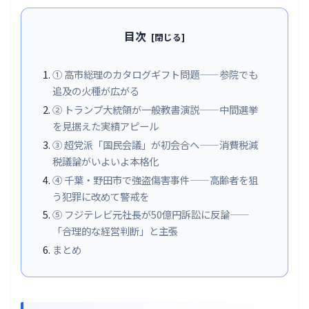
目次
① 高市総理のカタログギフト問題——参院でも
追及の火種が広がる
② トランプ大統領が一般教書演説——中間選挙
を見据えた実績アピール
③ 超党派「国民会議」が初会合へ——消費税減
税議論がいよいよ本格化
④ 千葉・野田市で強盗傷害事件——高齢者を狙
う犯罪に改めて警戒を
⑤ フジテレビ元社長が50億円訴訟に反論——
「合理的な経営判断」と主張
まとめ