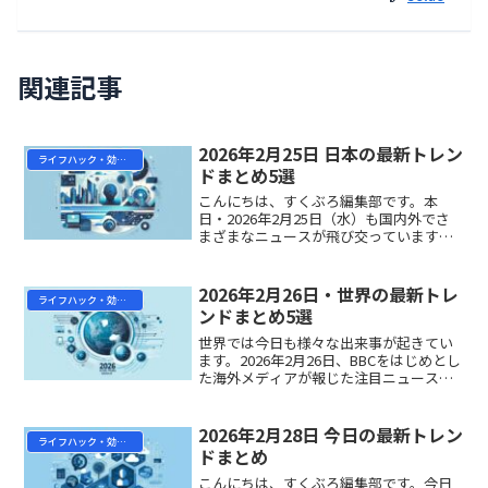
関連記事
2026年2月25日 日本の最新トレン
ライフハック・効率化
ドまとめ5選
こんにちは、すくぶろ編集部です。本
日・2026年2月25日（水）も国内外でさ
まざまなニュースが飛び交っています。
政治・国際・社会・司法と幅広いジャン
ルで気になる話題が目白押しです。今日
のトレンドを5本まとめてわかりやすくお
2026年2月26日・世界の最新トレ
ライフハック・効率化
届けします！① 参...
ンドまとめ5選
世界では今日も様々な出来事が起きてい
ます。2026年2月26日、BBCをはじめとし
た海外メディアが報じた注目ニュースを5
つピックアップし、わかりやすく解説し
ます。遠い海外の出来事も、視点を変え
れば私たちの日常生活や社会問題と深く
2026年2月28日 今日の最新トレン
ライフハック・効率化
つながってい...
ドまとめ
こんにちは、すくぶろ編集部です。今日