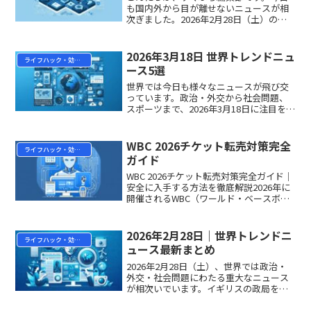
も国内外から目が離せないニュースが相
次ぎました。2026年2月28日（土）のト
レンドニュースを5本ピックアップし、わ
かりやすく解説します。朝のニュースチ
ェックにぜひお役立てください。① トラ
2026年3月18日 世界トレンドニュ
ライフハック・効率化
ンプ大統領、イ...
ース5選
世界では今日も様々なニュースが飛び交
っています。政治・外交から社会問題、
スポーツまで、2026年3月18日に注目を集
めたトレンドを5つピックアップしてわか
りやすく解説します。朝のニュースチェ
ックにぜひお役立てください。① スコッ
WBC 2026チケット転売対策完全
ライフハック・効率化
トランドの「...
ガイド
WBC 2026チケット転売対策完全ガイド｜
安全に入手する方法を徹底解説2026年に
開催されるWBC（ワールド・ベースボー
ル・クラシック）は、日本中が熱狂する
野球の祭典です。しかし、前回大会
（2023年）では公式定価3,000〜30,000...
2026年2月28日｜世界トレンドニ
ライフハック・効率化
ュース最新まとめ
2026年2月28日（土）、世界では政治・
外交・社会問題にわたる重大なニュース
が相次いでいます。イギリスの政局を揺
るがす補欠選挙の結果、米国とイランの
核交渉をめぐる緊迫した動き、そして若