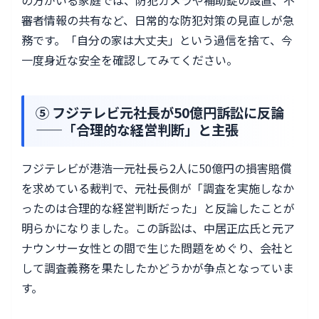
の方がいる家庭では、防犯カメラや補助錠の設置、不
審者情報の共有など、日常的な防犯対策の見直しが急
務です。「自分の家は大丈夫」という過信を捨て、今
一度身近な安全を確認してみてください。
⑤ フジテレビ元社長が50億円訴訟に反論
——「合理的な経営判断」と主張
フジテレビが港浩一元社長ら2人に50億円の損害賠償
を求めている裁判で、元社長側が「調査を実施しなか
ったのは合理的な経営判断だった」と反論したことが
明らかになりました。この訴訟は、中居正広氏と元ア
ナウンサー女性との間で生じた問題をめぐり、会社と
して調査義務を果たしたかどうかが争点となっていま
す。