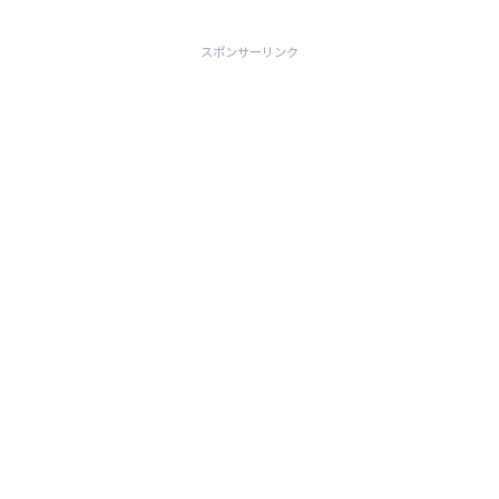
者のいじめ問題が社会的注目を集めてい
ます。本日の世界ト...
スポンサーリンク