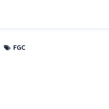
すくるどぶろぐ。略してすくぶろ。
すくぶろ
FGC