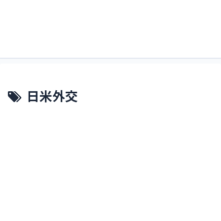
すくるどぶろぐ。略してすくぶろ。
すくぶろ
日米外交