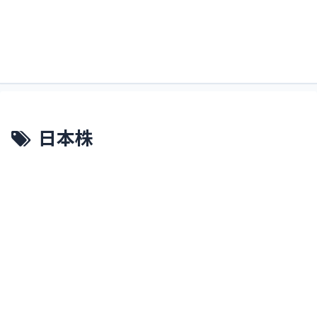
すくるどぶろぐ。略してすくぶろ。
すくぶろ
日本株