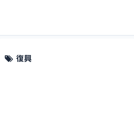
すくるどぶろぐ。略してすくぶろ。
すくぶろ
復興