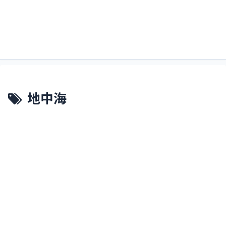
すくるどぶろぐ。略してすくぶろ。
すくぶろ
地中海