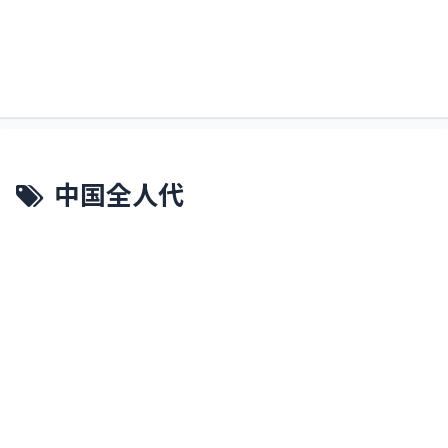
すくるどぶろぐ。略してすくぶろ。
すくぶろ
中国全人代