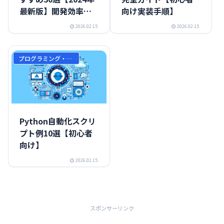
最新版】開発効率を
向け実装手順】
劇的に向上させる厳
2026.02.15
2026.02.15
選ツール
プログラミング・開発
Python自動化スクリ
プト例10選【初心者
向け】
2026.02.15
スポンサーリンク