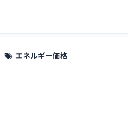
すくるどぶろぐ。略してすくぶろ。
すくぶろ
エネルギー価格